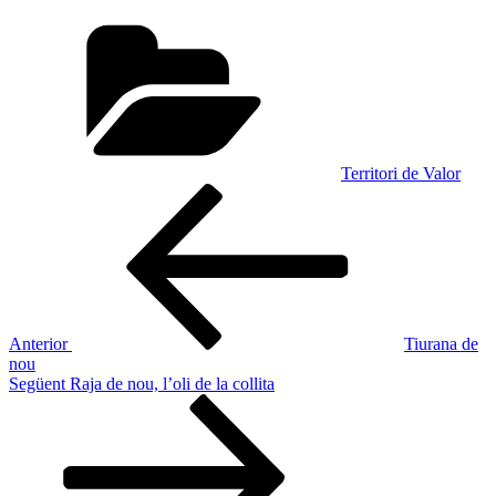
Categories
Territori de Valor
Navegació
Entrada
anterior
d'entrades
Anterior
Tiurana de
nou
Entrada
Següent
Raja de nou, l’oli de la collita
següent