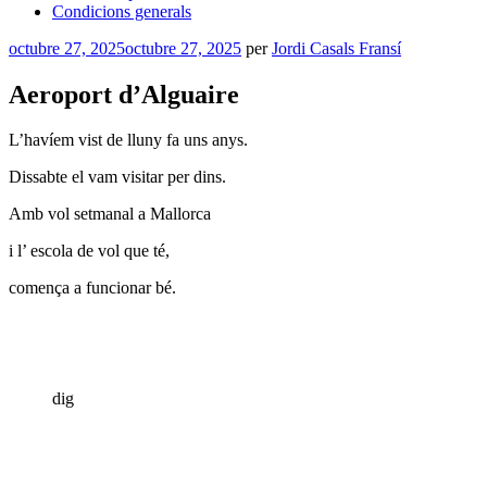
Condicions generals
Publicat
octubre 27, 2025
octubre 27, 2025
per
Jordi Casals Fransí
a
Aeroport d’Alguaire
L’havíem vist de lluny fa uns anys.
Dissabte el vam visitar per dins.
Amb vol setmanal a Mallorca
i l’ escola de vol que té,
comença a funcionar bé.
dig